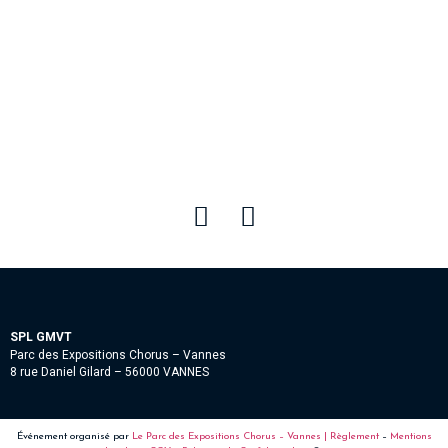
SPL GMVT
Parc des Expositions Chorus – Vannes
8 rue Daniel Gilard – 56000 VANNES
Événement organisé par
Le Parc des Expositions Chorus – Vannes |
Règlement
–
Mentions