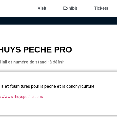
Visit
Exhibit
Tickets
HUYS PECHE PRO
Hall et n
uméro de stand :
à définir
ls et fournitures pour la pêche et la conchyliculture.
p://www.rhuyspeche.com/