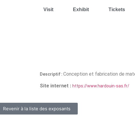
Visit
Exhibit
Tickets
Conception et fabrication de maté
Descriptif :
Site internet :
https://www.hardouin-sas.fr/
Revenir à la liste des exposants